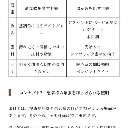
要
清潔感を出す工夫
温かみを出す工夫
素
アクセントにベージュや淡
色
基調色は白やライトグレ
いグリーン
彩
ー
木目調
素
汚れにくく清掃しやすい
天然木材
材
床材や壁紙
ファブリック素材の椅子
照
明るく清潔な印象の昼白
暖色系の間接照明
明
色の照明
ペンダントライト
コンセプト2：患者様の緊張を和らげられる照明
眼科では、検査や診察で患者様の目に負担がかかる場面が
あります。そのため、照明計画は特に重要です。
待合室や廊下は、直接光が目に入らないように間接照明を