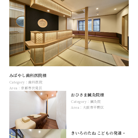
みばやし歯科医院様
Category：
歯科医院
Area：
京都市伏見区
おひさま鍼灸院様
Category：
鍼灸院
Area：
大阪市平野区
きいろのたね こどもの発達・