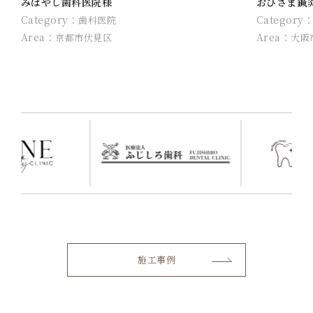
みばやし歯科医院様
おひさま鍼
Category：
Category
歯科医院
Area：
Area：
京都市伏見区
大阪
施工事例