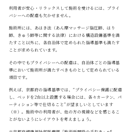
利用者が安心・リラックスして施術を受けるには、プライ
バシーへの配慮も欠かせません。
施術所には、あはき法（あん摩マッサージ指圧師、はり
師、きゅう師等に関する法律）における構造設備基準を満
たすこと以外に、各自治体で定められた指導基準も満たす
ことが求められています。
その中でもプライバシーへの配慮は、自治体ごとの指導基
準において施術所が満たすべきものとして定められている
項目です。
例えば、京都府の指導基準では、“プライバシー保護に配慮
し、ベッドを2台以上設置する場合には、各々カーテン、パ
ーティション等で仕切ること”が望ましいとしています
（※）。施術中の利用者が、他の方の視線などを感じるこ
とがないようにレイアウトを考えましょう。
※京都府健康福祉部医療課「施術所開設の手引き」p5