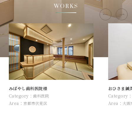
WORKS
Previous
N
みばやし歯科医院様
おひさま鍼
Category：
Category
歯科医院
Area：
Area：
京都市伏見区
大阪