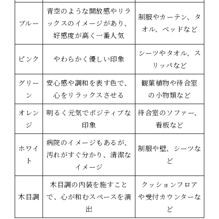
青空のような開放感やリラ
制服やカーテン、タ
ブルー
ックスのイメージがあり、
オル、ベッドなど
好感度が高く一番人気
シーツやタオル、ス
ピンク
やわらかく優しい印象
リッパなど
グリー
安心感や調和を表す色で、
観葉植物や待合室
ン
心をリラックスさせる
の小物類など
オレン
明るく元気でポジティブな
待合室のソファー、
ジ
印象
看板など
病院のイメージもあるが、
ホワイ
制服や壁、シーツな
汚れがすぐ分かり、清潔な
ト
ど
イメージ
木目調の内装を施すこと
クッションフロア
木目調
で、心が和むスペースを演
や受付カウンターな
出
ど