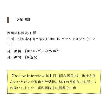
店舗情報
西川歯科医院様
様
住所：
滋賀県守山市浮気町300-15 グランドメゾン守山2-
107
施工面積：
約82.87㎡／約25.06坪
施工期間：約6週間
【Doctor Interview-10】西川歯科医院 様｜
弊社を選
んでいただいた理由や改装後の皆様の反応などを詳しく
お伺いしました
｜歯科医院｜滋賀県守山市