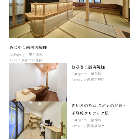
みばやし歯科医院様
Category：
歯科医院
Area：
京都市伏見区
おひさま鍼灸院様
Category：
鍼灸院
Area：
大阪市平野区
きいろのたね こどもの発達・
不登校クリニック様
Category：
精神科
Area：
滋賀県草津市