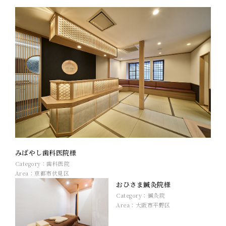
みばやし歯科医院様
Category：
歯科医院
Area：
京都市伏見区
おひさま鍼灸院様
Category：
鍼灸院
Area：
大阪市平野区